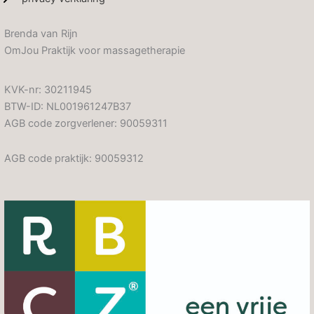
Brenda van Rijn
OmJou Praktijk voor massagetherapie
KVK-nr: 30211945
BTW-ID: NL001961247B37
AGB code zorgverlener: 90059311
AGB code praktijk: 90059312