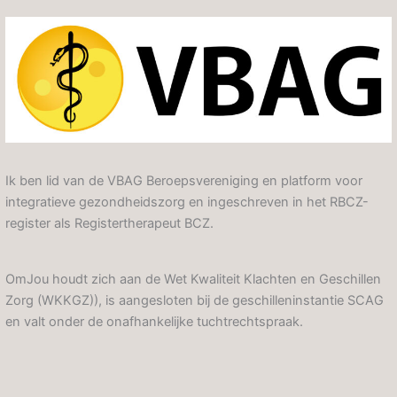
Ik ben lid van de VBAG Beroepsvereniging en platform voor
integratieve gezondheidszorg en ingeschreven in het RBCZ-
register als Registertherapeut BCZ.
OmJou houdt zich aan de Wet Kwaliteit Klachten en Geschillen
Zorg (WKKGZ)), is aangesloten bij de geschilleninstantie SCAG
en valt onder de onafhankelijke tuchtrechtspraak.