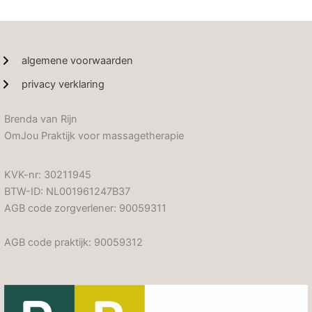
algemene voorwaarden
privacy verklaring
Brenda van Rijn
OmJou Praktijk voor massagetherapie
KVK-nr: 30211945
BTW-ID: NL001961247B37
AGB code zorgverlener: 90059311
AGB code praktijk: 90059312